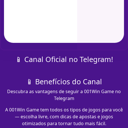
📱 Canal Oficial no Telegram!
📱 Benefícios do Canal
Descubra as vantagens de seguir a 001Win Game no
Telegram
A 001Win Game tem todos os tipos de jogos para você
— escolha livre, com dicas de apostas e jogos
otimizados para tornar tudo mais fácil.