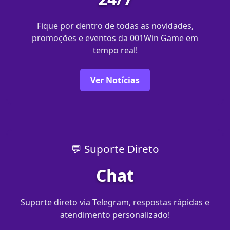
Fique por dentro de todas as novidades,
promoções e eventos da 001Win Game em
tempo real!
Ver Notícias
💬 Suporte Direto
Chat
Suporte direto via Telegram, respostas rápidas e
atendimento personalizado!