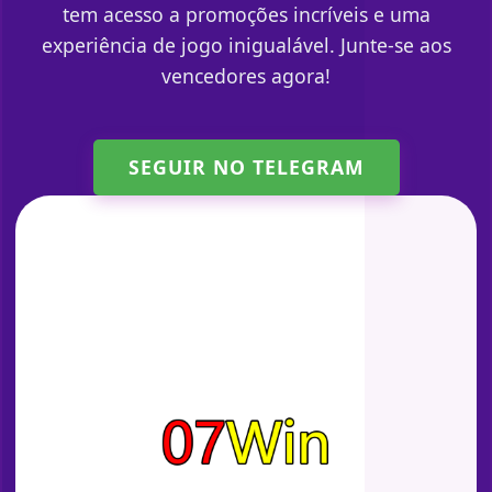
tem acesso a promoções incríveis e uma
experiência de jogo inigualável. Junte-se aos
vencedores agora!
SEGUIR NO TELEGRAM