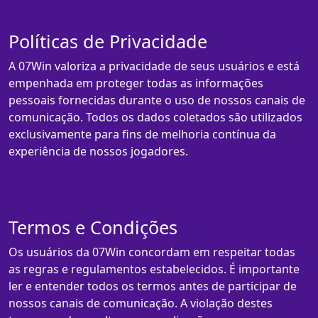
Políticas de Privacidade
A 07Win valoriza a privacidade de seus usuários e está
empenhada em proteger todas as informações
pessoais fornecidas durante o uso de nossos canais de
comunicação. Todos os dados coletados são utilizados
exclusivamente para fins de melhoria contínua da
experiência de nossos jogadores.
Termos e Condições
Os usuários da 07Win concordam em respeitar todas
as regras e regulamentos estabelecidos. É importante
ler e entender todos os termos antes de participar de
nossos canais de comunicação. A violação destes