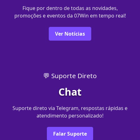
Fique por dentro de todas as novidades,
promoções e eventos da 07Win em tempo real!
Ver Notícias
💬 Suporte Direto
Chat
Suporte direto via Telegram, respostas rápidas e
atendimento personalizado!
Falar Suporte