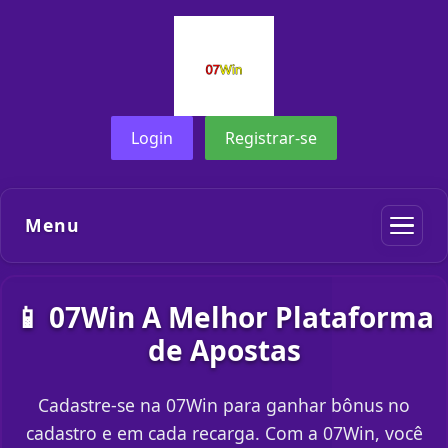
Login
Registrar-se
Menu
📱 07Win A Melhor Plataforma
de Apostas
Cadastre-se na 07Win para ganhar bônus no
cadastro e em cada recarga. Com a 07Win, você