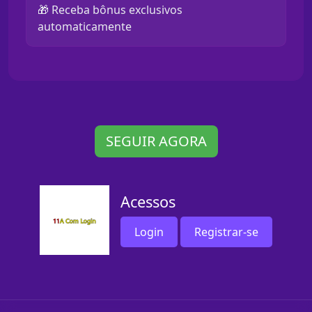
🎁 Receba bônus exclusivos
automaticamente
SEGUIR AGORA
Acessos
Login
Registrar-se