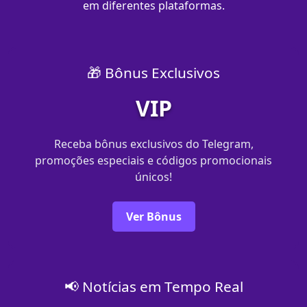
em diferentes plataformas.
🎁 Bônus Exclusivos
VIP
Receba bônus exclusivos do Telegram,
promoções especiais e códigos promocionais
únicos!
Ver Bônus
📢 Notícias em Tempo Real