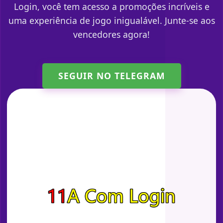
Login, você tem acesso a promoções incríveis e
uma experiência de jogo inigualável. Junte-se aos
vencedores agora!
SEGUIR NO TELEGRAM