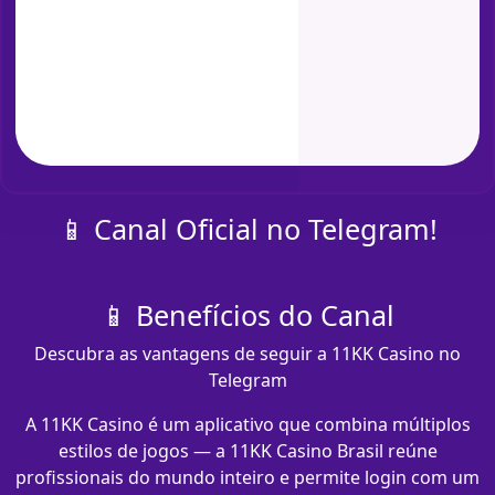
📱 Canal Oficial no Telegram!
📱 Benefícios do Canal
Descubra as vantagens de seguir a 11KK Casino no
Telegram
A 11KK Casino é um aplicativo que combina múltiplos
estilos de jogos — a 11KK Casino Brasil reúne
profissionais do mundo inteiro e permite login com um