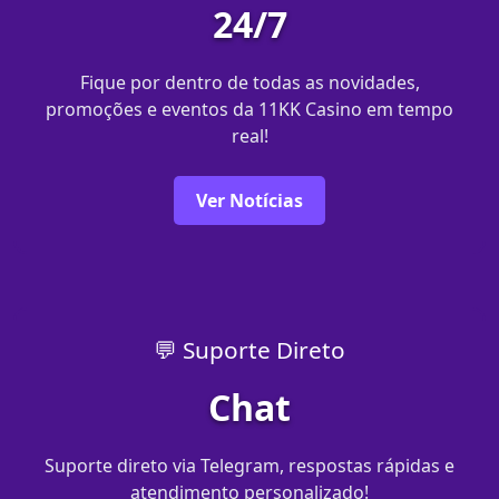
24/7
Fique por dentro de todas as novidades,
promoções e eventos da 11KK Casino em tempo
real!
Ver Notícias
💬 Suporte Direto
Chat
Suporte direto via Telegram, respostas rápidas e
atendimento personalizado!