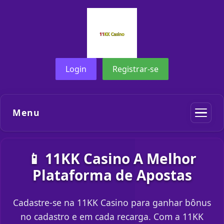
Login
Registrar-se
Menu
📱 11KK Casino A Melhor
Plataforma de Apostas
Cadastre-se na 11KK Casino para ganhar bônus
no cadastro e em cada recarga. Com a 11KK