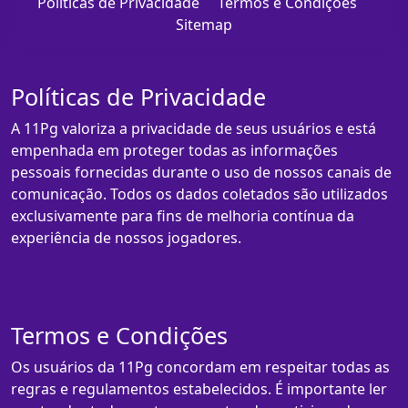
Políticas de Privacidade
Termos e Condições
Sitemap
Políticas de Privacidade
A 11Pg valoriza a privacidade de seus usuários e está
empenhada em proteger todas as informações
pessoais fornecidas durante o uso de nossos canais de
comunicação. Todos os dados coletados são utilizados
exclusivamente para fins de melhoria contínua da
experiência de nossos jogadores.
Termos e Condições
Os usuários da 11Pg concordam em respeitar todas as
regras e regulamentos estabelecidos. É importante ler