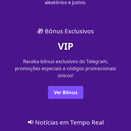
aleatórios e justos.
🎁 Bônus Exclusivos
VIP
Receba bônus exclusivos do Telegram,
promoções especiais e códigos promocionais
únicos!
Ver Bônus
📢 Notícias em Tempo Real