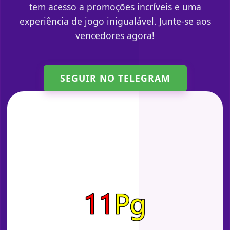
tem acesso a promoções incríveis e uma
experiência de jogo inigualável. Junte-se aos
vencedores agora!
SEGUIR NO TELEGRAM