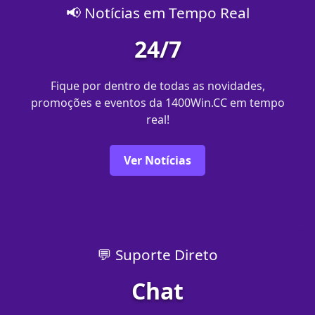
📢 Notícias em Tempo Real
24/7
Fique por dentro de todas as novidades,
promoções e eventos da 1400Win.CC em tempo
real!
Ver Notícias
💬 Suporte Direto
Chat