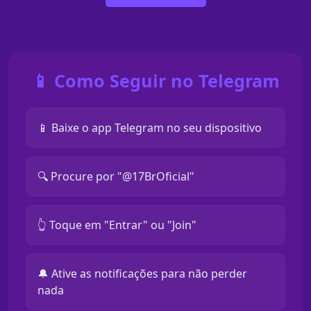
📱 Como Seguir no Telegram
📱 Baixe o app Telegram no seu dispositivo
🔍 Procure por "@17BrOficial"
👆 Toque em "Entrar" ou "Join"
🔔 Ative as notificações para não perder
nada