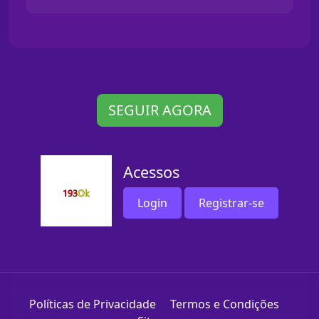
SEGUIR AGORA
Acessos
Login
Registrar-se
Políticas de Privacidade
Termos e Condições