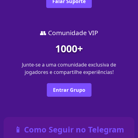
Falar Suporte
👥 Comunidade VIP
1000+
Junte-se a uma comunidade exclusiva de
jogadores e compartilhe experiências!
Entrar Grupo
📱 Como Seguir no Telegram