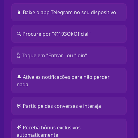
📱 Baixe o app Telegram no seu dispositivo
🔍 Procure por "@193OkOficial"
👆 Toque em "Entrar" ou "Join"
🔔 Ative as notificações para não perder
nada
💬 Participe das conversas e interaja
🎁 Receba bônus exclusivos
automaticamente