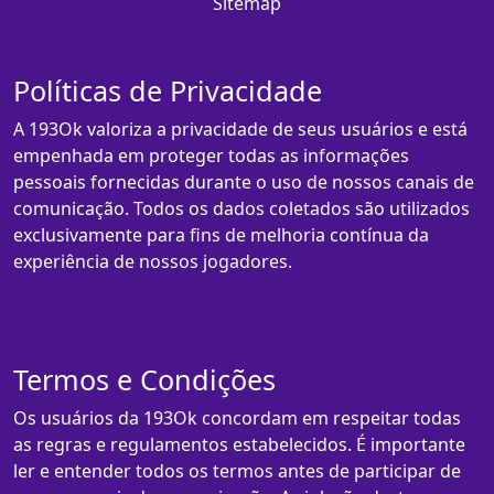
Sitemap
Políticas de Privacidade
A 193Ok valoriza a privacidade de seus usuários e está
empenhada em proteger todas as informações
pessoais fornecidas durante o uso de nossos canais de
comunicação. Todos os dados coletados são utilizados
exclusivamente para fins de melhoria contínua da
experiência de nossos jogadores.
Termos e Condições
Os usuários da 193Ok concordam em respeitar todas
as regras e regulamentos estabelecidos. É importante
ler e entender todos os termos antes de participar de