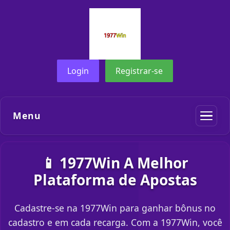
Login
Registrar-se
Menu
📱 1977Win A Melhor
Plataforma de Apostas
Cadastre-se na 1977Win para ganhar bônus no
cadastro e em cada recarga. Com a 1977Win, você