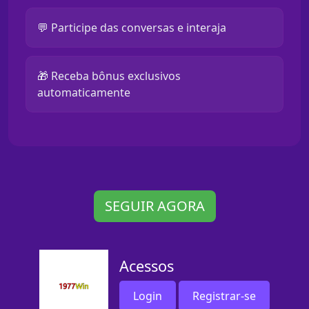
💬 Participe das conversas e interaja
🎁 Receba bônus exclusivos
automaticamente
SEGUIR AGORA
Acessos
Login
Registrar-se