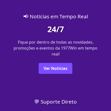
📢 Notícias em Tempo Real
24/7
Fique por dentro de todas as novidades,
promoções e eventos da 1977Win em tempo
real!
Ver Notícias
💬 Suporte Direto