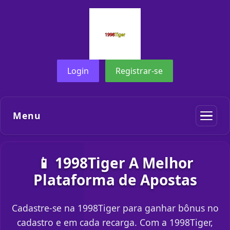
Login
Registrar-se
Menu
📱 1998Tiger A Melhor
Plataforma de Apostas
Cadastre-se na 1998Tiger para ganhar bônus no
cadastro e em cada recarga. Com a 1998Tiger,