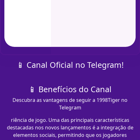
📱 Canal Oficial no Telegram!
📱 Benefícios do Canal
Descubra as vantagens de seguir a 1998Tiger no
Telegram
riência de jogo. Uma das principais características
destacadas nos novos lançamentos é a integração de
elementos sociais, permitindo que os jogadores