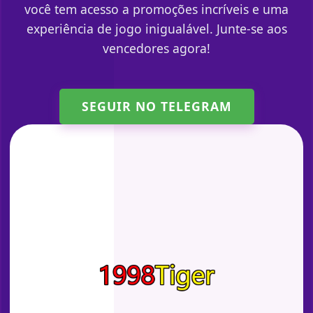
você tem acesso a promoções incríveis e uma
experiência de jogo inigualável. Junte-se aos
vencedores agora!
SEGUIR NO TELEGRAM