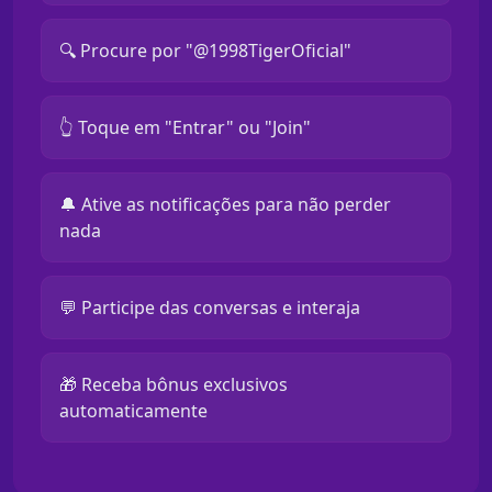
🔍 Procure por "@1998TigerOficial"
👆 Toque em "Entrar" ou "Join"
🔔 Ative as notificações para não perder
nada
💬 Participe das conversas e interaja
🎁 Receba bônus exclusivos
automaticamente