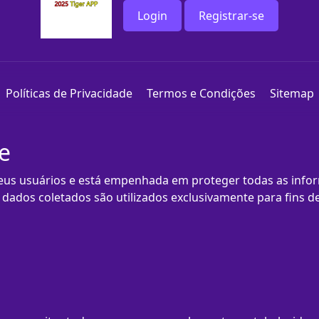
Login
Registrar-se
Políticas de Privacidade
Termos e Condições
Sitemap
de
 seus usuários e está empenhada em proteger todas as info
dados coletados são utilizados exclusivamente para fins d