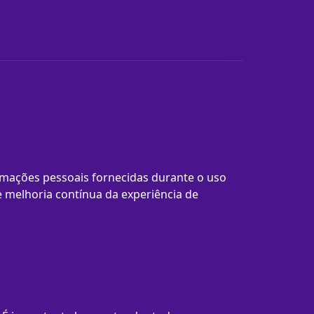
rmações pessoais fornecidas durante o uso
e melhoria contínua da experiência de