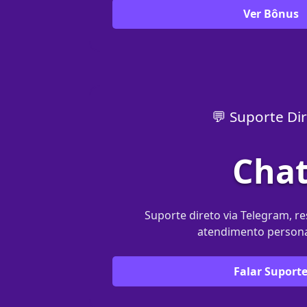
Ver Bônus
💬 Suporte Di
Cha
Suporte direto via Telegram, r
atendimento persona
Falar Suport