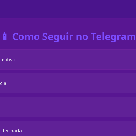
📱 Como Seguir no Telegram
ositivo
cial"
erder nada