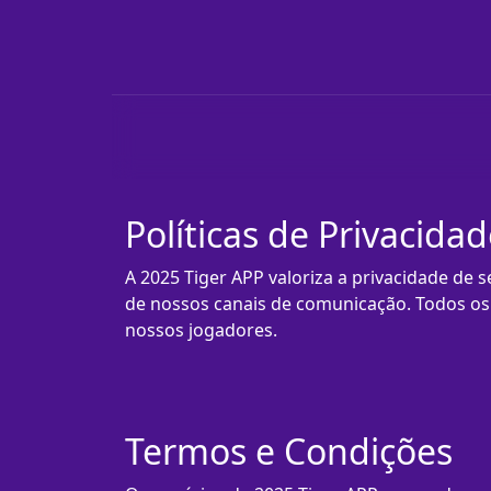
Políticas de Privacida
A 2025 Tiger APP valoriza a privacidade de
de nossos canais de comunicação. Todos os 
nossos jogadores.
Termos e Condições