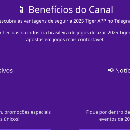
📱 Benefícios do Canal
scubra as vantagens de seguir a 2025 Tiger APP no Teleg
ecidas na indústria brasileira de jogos de azar. 2025 Tig
apostas em jogos mais confortável.
sivos
📢 Notí
m, promoções especiais
Fique por dentro d
s únicos!
eventos da 20