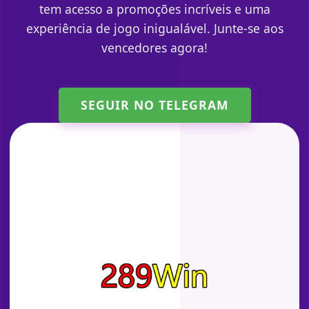
tem acesso a promoções incríveis e uma
experiência de jogo inigualável. Junte-se aos
vencedores agora!
SEGUIR NO TELEGRAM