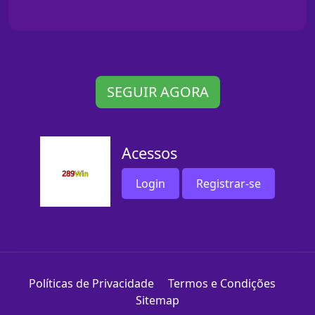
SEGUIR AGORA
Acessos
Login
Registrar-se
Políticas de Privacidade
Termos e Condições
Sitemap