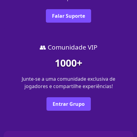
Falar Suporte
👥 Comunidade VIP
1000+
Junte-se a uma comunidade exclusiva de
jogadores e compartilhe experiências!
Entrar Grupo