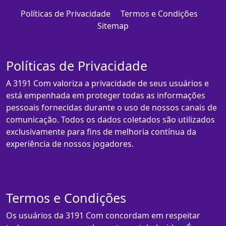
Políticas de Privacidade
Termos e Condições
Sitemap
Políticas de Privacidade
A 3191 Com valoriza a privacidade de seus usuários e
está empenhada em proteger todas as informações
pessoais fornecidas durante o uso de nossos canais de
comunicação. Todos os dados coletados são utilizados
exclusivamente para fins de melhoria contínua da
experiência de nossos jogadores.
Termos e Condições
Os usuários da 3191 Com concordam em respeitar