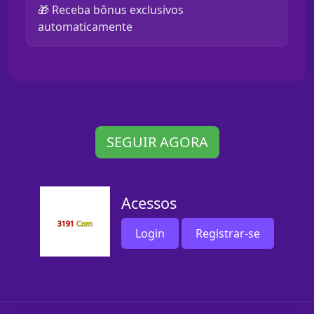
🎁 Receba bônus exclusivos
automaticamente
SEGUIR AGORA
Acessos
Login
Registrar-se