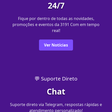
24/7
Fique por dentro de todas as novidades,
promoções e eventos da 3191 Com em tempo
real!
Ver Notícias
💬 Suporte Direto
Chat
Suporte direto via Telegram, respostas rápidas e
atendimento personalizado!