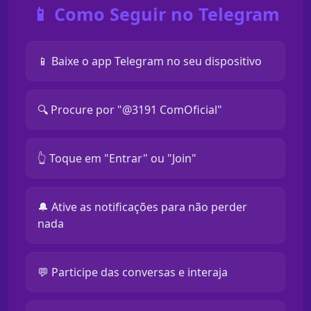
📱 Como Seguir no Telegram
📱 Baixe o app Telegram no seu dispositivo
🔍 Procure por "@3191 ComOficial"
👆 Toque em "Entrar" ou "Join"
🔔 Ative as notificações para não perder
nada
💬 Participe das conversas e interaja