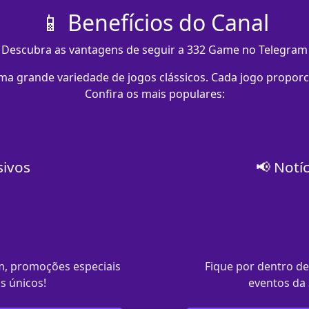
📱 Benefícios do Canal
Descubra as vantagens de seguir a 332 Game no Telegram
a grande variedade de jogos clássicos. Cada jogo proporcio
Confira os mais populares:
sivos
📢 Notí
m, promoções especiais
Fique por dentro d
s únicos!
eventos da