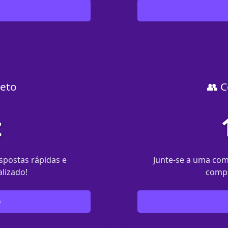
reto
👥 
t
espostas rápidas e
Junte-se a uma com
lizado!
compa
e