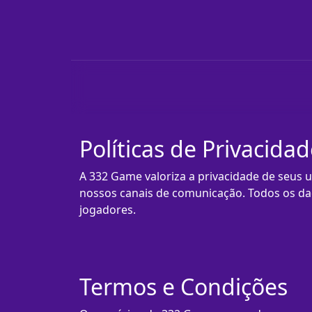
Políticas de Privacida
A 332 Game valoriza a privacidade de seus
nossos canais de comunicação. Todos os dad
jogadores.
Termos e Condições