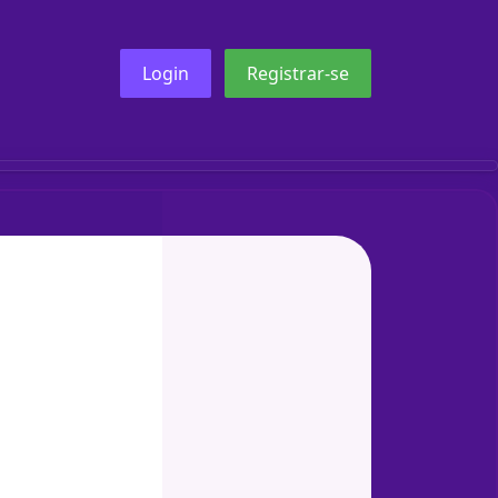
Login
Registrar-se