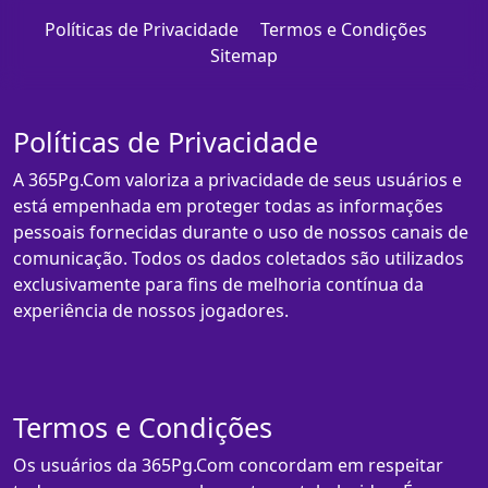
Políticas de Privacidade
Termos e Condições
Sitemap
Políticas de Privacidade
A 365Pg.Com valoriza a privacidade de seus usuários e
está empenhada em proteger todas as informações
pessoais fornecidas durante o uso de nossos canais de
comunicação. Todos os dados coletados são utilizados
exclusivamente para fins de melhoria contínua da
experiência de nossos jogadores.
Termos e Condições
Os usuários da 365Pg.Com concordam em respeitar