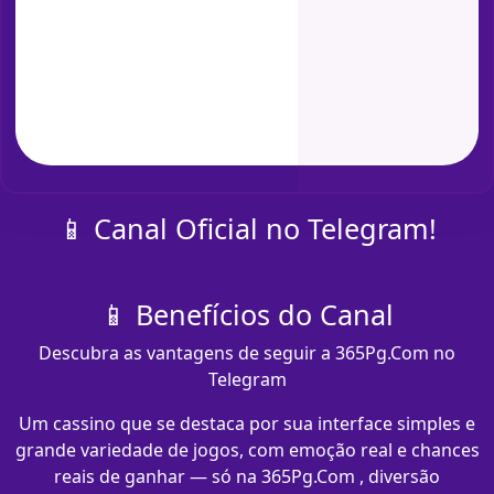
📱 Canal Oficial no Telegram!
📱 Benefícios do Canal
Descubra as vantagens de seguir a 365Pg.Com no
Telegram
Um cassino que se destaca por sua interface simples e
grande variedade de jogos, com emoção real e chances
reais de ganhar — só na 365Pg.Com , diversão