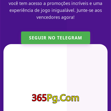
você tem acesso a promoções incríveis e uma
experiência de jogo inigualável. Junte-se aos
vencedores agora!
SEGUIR NO TELEGRAM