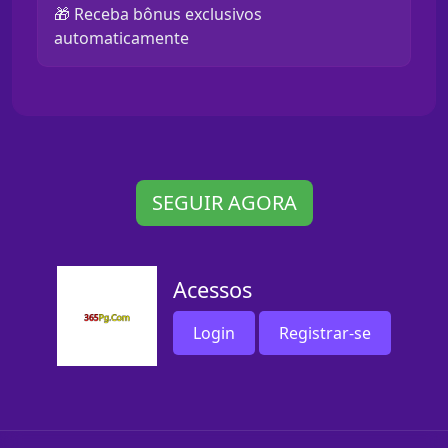
🎁 Receba bônus exclusivos
automaticamente
SEGUIR AGORA
Acessos
Login
Registrar-se