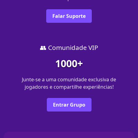
Falar Suporte
👥 Comunidade VIP
1000+
Junte-se a uma comunidade exclusiva de
jogadores e compartilhe experiências!
Entrar Grupo