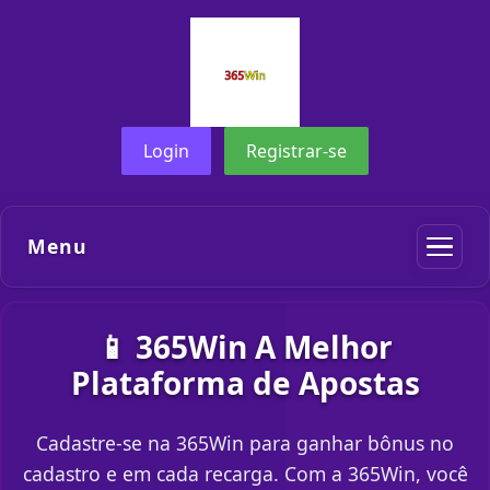
Login
Registrar-se
Menu
📱 365Win A Melhor
Plataforma de Apostas
Cadastre-se na 365Win para ganhar bônus no
cadastro e em cada recarga. Com a 365Win, você