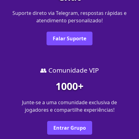
Suporte direto via Telegram, respostas rápidas e
atendimento personalizado!
Falar Suporte
👥 Comunidade VIP
1000+
Junte-se a uma comunidade exclusiva de
jogadores e compartilhe experiências!
Entrar Grupo