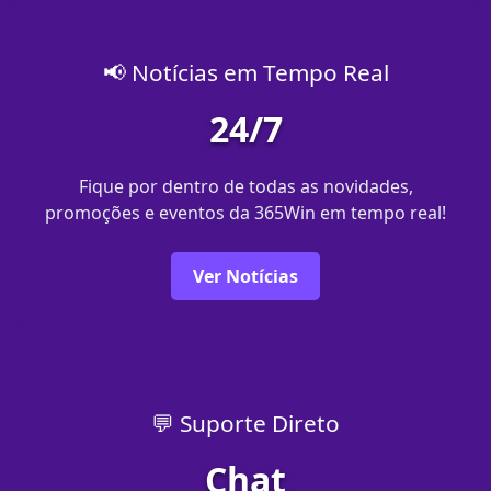
📢 Notícias em Tempo Real
24/7
Fique por dentro de todas as novidades,
promoções e eventos da 365Win em tempo real!
Ver Notícias
💬 Suporte Direto
Chat