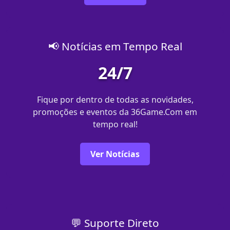
📢 Notícias em Tempo Real
24/7
Fique por dentro de todas as novidades,
promoções e eventos da 36Game.Com em
tempo real!
Ver Notícias
💬 Suporte Direto