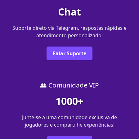
Chat
Suporte direto via Telegram, respostas rápidas e
atendimento personalizado!
Falar Suporte
👥 Comunidade VIP
1000+
Junte-se a uma comunidade exclusiva de
jogadores e compartilhe experiências!