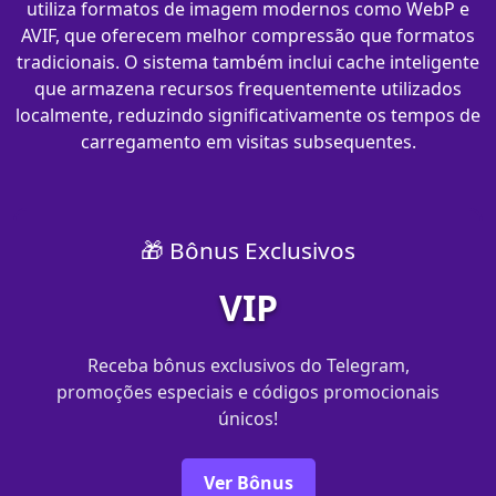
utiliza formatos de imagem modernos como WebP e
AVIF, que oferecem melhor compressão que formatos
tradicionais. O sistema também inclui cache inteligente
que armazena recursos frequentemente utilizados
localmente, reduzindo significativamente os tempos de
carregamento em visitas subsequentes.
🎁 Bônus Exclusivos
VIP
Receba bônus exclusivos do Telegram,
promoções especiais e códigos promocionais
únicos!
Ver Bônus