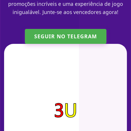
promoções incríveis e uma experiência de jogo
inigualável. Junte-se aos vencedores agora!
SEGUIR NO TELEGRAM