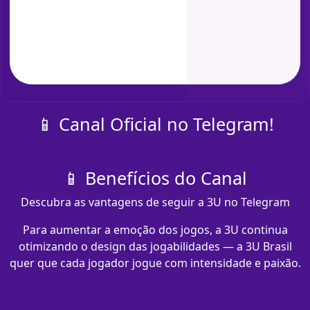
📱 Canal Oficial no Telegram!
📱 Benefícios do Canal
Descubra as vantagens de seguir a 3U no Telegram
Para aumentar a emoção dos jogos, a 3U continua
otimizando o design das jogabilidades — a 3U Brasil
quer que cada jogador jogue com intensidade e paixão.