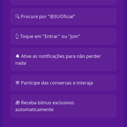
🔍 Procure por "@3UOficial"
👆 Toque em "Entrar" ou "Join"
🔔 Ative as notificações para não perder
nada
💬 Participe das conversas e interaja
🎁 Receba bônus exclusivos
automaticamente