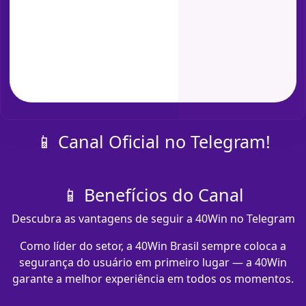
📱 Canal Oficial no Telegram!
📱 Benefícios do Canal
Descubra as vantagens de seguir a 40Win no Telegram
Como líder do setor, a 40Win Brasil sempre coloca a
segurança do usuário em primeiro lugar — a 40Win
garante a melhor experiência em todos os momentos.