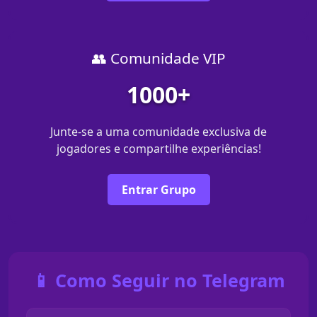
👥 Comunidade VIP
1000+
Junte-se a uma comunidade exclusiva de
jogadores e compartilhe experiências!
Entrar Grupo
📱 Como Seguir no Telegram