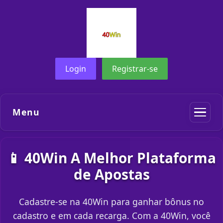
Login
Registrar-se
Menu
📱 40Win A Melhor Plataforma
de Apostas
Cadastre-se na 40Win para ganhar bônus no
cadastro e em cada recarga. Com a 40Win, você