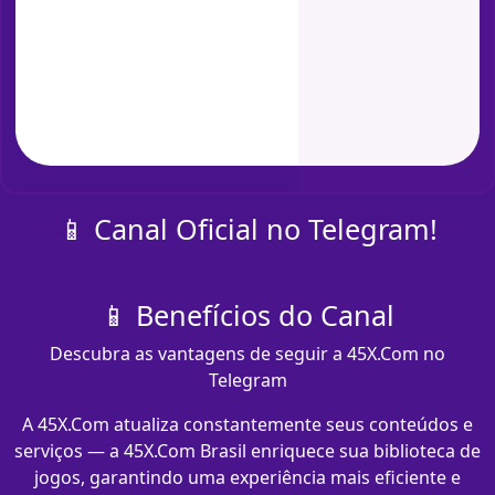
📱 Canal Oficial no Telegram!
📱 Benefícios do Canal
Descubra as vantagens de seguir a 45X.Com no
Telegram
A 45X.Com atualiza constantemente seus conteúdos e
serviços — a 45X.Com Brasil enriquece sua biblioteca de
jogos, garantindo uma experiência mais eficiente e