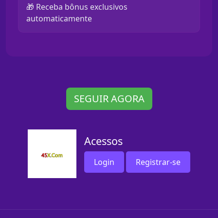
🎁 Receba bônus exclusivos
automaticamente
SEGUIR AGORA
Acessos
Login
Registrar-se