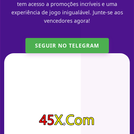
tem acesso a promoções incríveis e uma
experiência de jogo inigualável. Junte-se aos
vencedores agora!
SEGUIR NO TELEGRAM