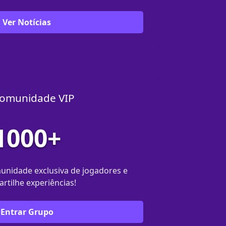
Ver Notícias
Comunidade VIP
1000+
unidade exclusiva de jogadores e
rtilhe experiências!
Entrar Grupo