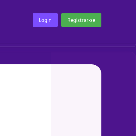
Login
Registrar-se