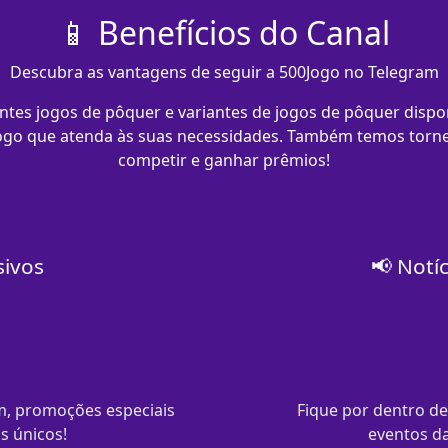
📱 Benefícios do Canal
Descubra as vantagens de seguir a 500Jogo no Telegram
rentes jogos de pôquer e variantes de jogos de pôquer disp
ogo que atenda às suas necessidades. Também temos torn
competir e ganhar prêmios!
sivos
📢 Notí
m, promoções especiais
Fique por dentro d
s únicos!
eventos d