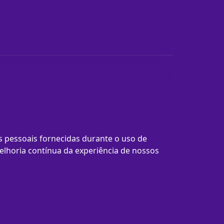
s pessoais fornecidas durante o uso de
elhoria contínua da experiência de nossos