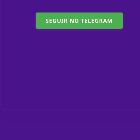
SEGUIR NO TELEGRAM