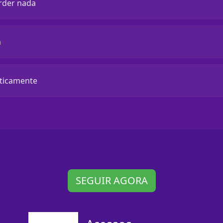
erder nada
a
aticamente
SEGUIR AGORA