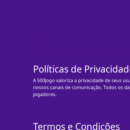
Políticas de Privacida
A 500Jogo valoriza a privacidade de seus u
nossos canais de comunicação. Todos os dad
jogadores.
Termos e Condições