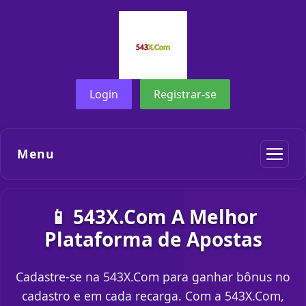
Login
Registrar-se
Menu
📱 543X.Com A Melhor
Plataforma de Apostas
Cadastre-se na 543X.Com para ganhar bônus no
cadastro e em cada recarga. Com a 543X.Com,