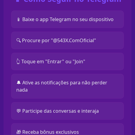
📱 Baixe o app Telegram no seu dispositivo
🔍 Procure por "@543X.ComOficial"
👆 Toque em "Entrar" ou "Join"
🔔 Ative as notificações para não perder
nada
💬 Participe das conversas e interaja
🎁 Receba bônus exclusivos