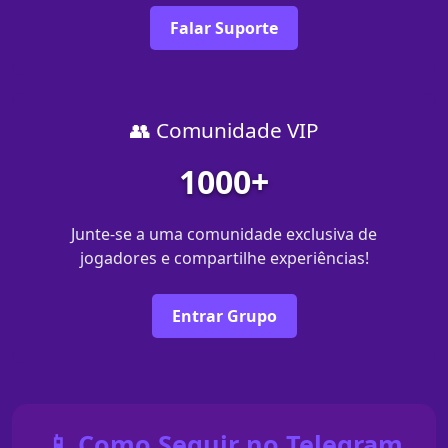
Falar Suporte
👥 Comunidade VIP
1000+
Junte-se a uma comunidade exclusiva de
jogadores e compartilhe experiências!
Entrar Grupo
📱 Como Seguir no Telegram