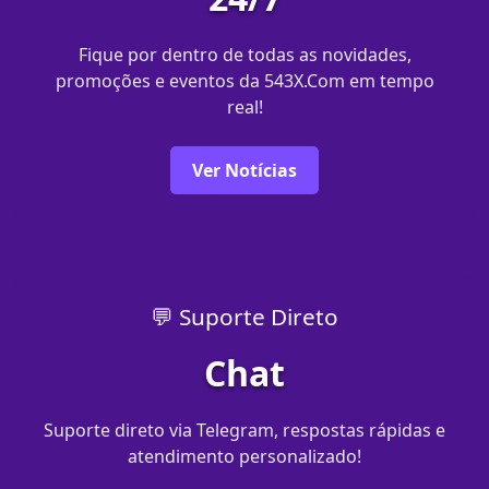
Fique por dentro de todas as novidades,
promoções e eventos da 543X.Com em tempo
real!
Ver Notícias
💬 Suporte Direto
Chat
Suporte direto via Telegram, respostas rápidas e
atendimento personalizado!