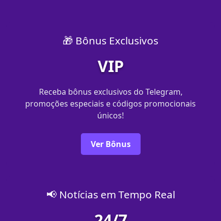
🎁 Bônus Exclusivos
VIP
Receba bônus exclusivos do Telegram,
promoções especiais e códigos promocionais
únicos!
Ver Bônus
📢 Notícias em Tempo Real
24/7