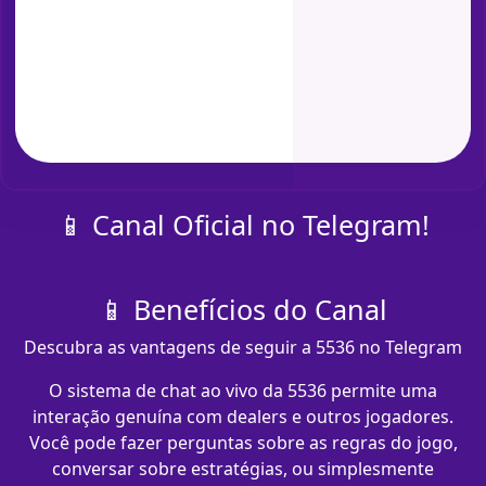
📱 Canal Oficial no Telegram!
📱 Benefícios do Canal
Descubra as vantagens de seguir a 5536 no Telegram
O sistema de chat ao vivo da 5536 permite uma
interação genuína com dealers e outros jogadores.
Você pode fazer perguntas sobre as regras do jogo,
conversar sobre estratégias, ou simplesmente