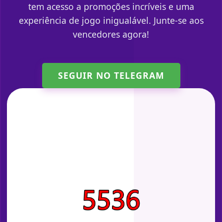
tem acesso a promoções incríveis e uma
experiência de jogo inigualável. Junte-se aos
vencedores agora!
SEGUIR NO TELEGRAM