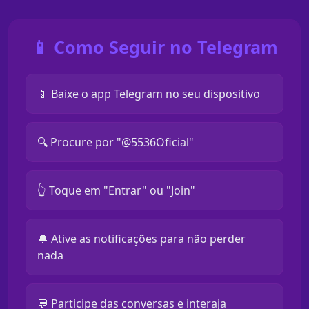
📱 Como Seguir no Telegram
📱 Baixe o app Telegram no seu dispositivo
🔍 Procure por "@5536Oficial"
👆 Toque em "Entrar" ou "Join"
🔔 Ative as notificações para não perder
nada
💬 Participe das conversas e interaja