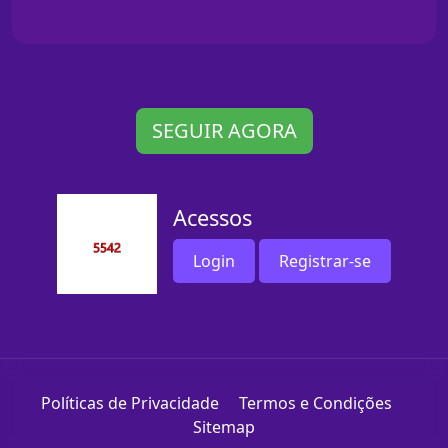
SEGUIR AGORA
Acessos
Login
Registrar-se
Políticas de Privacidade
Termos e Condições
Sitemap