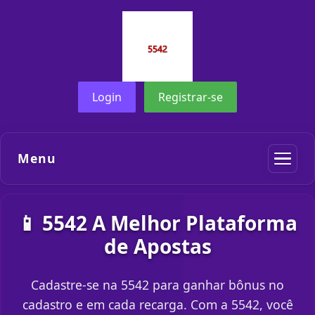
Login
Registrar-se
Menu
📱 5542 A Melhor Plataforma
de Apostas
Cadastre-se na 5542 para ganhar bônus no
cadastro e em cada recarga. Com a 5542, você