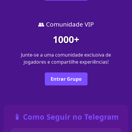
👥 Comunidade VIP
1000+
Junte-se a uma comunidade exclusiva de
jogadores e compartilhe experiências!
Entrar Grupo
📱 Como Seguir no Telegram