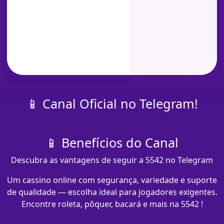
📱 Canal Oficial no Telegram!
📱 Benefícios do Canal
Descubra as vantagens de seguir a 5542 no Telegram
Um cassino online com segurança, variedade e suporte
de qualidade — escolha ideal para jogadores exigentes.
Encontre roleta, pôquer, bacará e mais na 5542 !