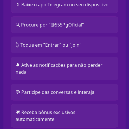
📱 Baixe o app Telegram no seu dispositivo
🔍 Procure por "@555PgOficial"
👆 Toque em "Entrar" ou "Join"
🔔 Ative as notificações para não perder
nada
💬 Participe das conversas e interaja
🎁 Receba bônus exclusivos
automaticamente