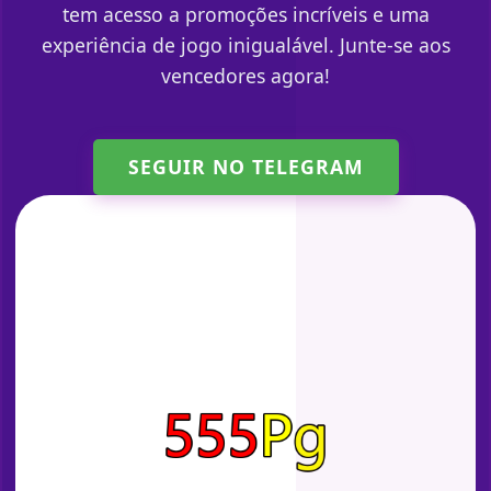
tem acesso a promoções incríveis e uma
experiência de jogo inigualável. Junte-se aos
vencedores agora!
SEGUIR NO TELEGRAM