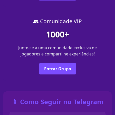
👥 Comunidade VIP
1000+
Junte-se a uma comunidade exclusiva de
jogadores e compartilhe experiências!
Entrar Grupo
📱 Como Seguir no Telegram