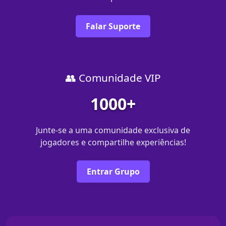
Falar Suporte
👥 Comunidade VIP
1000+
Junte-se a uma comunidade exclusiva de
jogadores e compartilhe experiências!
Entrar Grupo