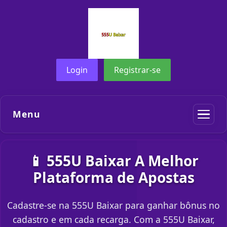
Login
Registrar-se
Menu
📱 555U Baixar A Melhor
Plataforma de Apostas
Cadastre-se na 555U Baixar para ganhar bônus no
cadastro e em cada recarga. Com a 555U Baixar,