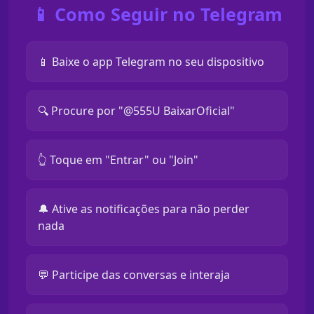
📱 Como Seguir no Telegram
📱 Baixe o app Telegram no seu dispositivo
🔍 Procure por "@555U BaixarOficial"
👆 Toque em "Entrar" ou "Join"
🔔 Ative as notificações para não perder
nada
💬 Participe das conversas e interaja