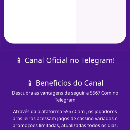
📱 Canal Oficial no Telegram!
📱 Benefícios do Canal
Descubra as vantagens de seguir a 5567.Com no
Telegram
Através da plataforma 5567.Com , os jogadores
brasileiros acessam jogos de cassino variados e
promoções limitadas, atualizadas todos os dias.