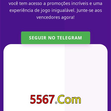
você tem acesso a promoções incríveis e uma
experiência de jogo inigualável. Junte-se aos
vencedores agora!
SEGUIR NO TELEGRAM