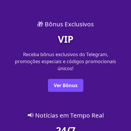
🎁 Bônus Exclusivos
VIP
Receba bônus exclusivos do Telegram,
promoções especiais e códigos promocionais
únicos!
Ver Bônus
📢 Notícias em Tempo Real
24/7