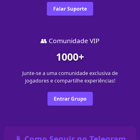
Falar Suporte
👥 Comunidade VIP
1000+
Junte-se a uma comunidade exclusiva de
jogadores e compartilhe experiências!
Entrar Grupo
📱 Como Seguir no Telegram