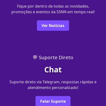
Fique por dentro de todas as novidades,
promoções e eventos da 55NN em tempo real!
Ver Notícias
💬 Suporte Direto
Chat
Suporte direto via Telegram, respostas rápidas e
atendimento personalizado!
Falar Suporte