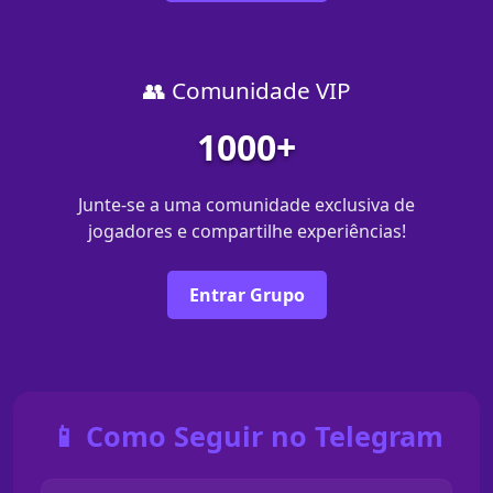
👥 Comunidade VIP
1000+
Junte-se a uma comunidade exclusiva de
jogadores e compartilhe experiências!
Entrar Grupo
📱 Como Seguir no Telegram