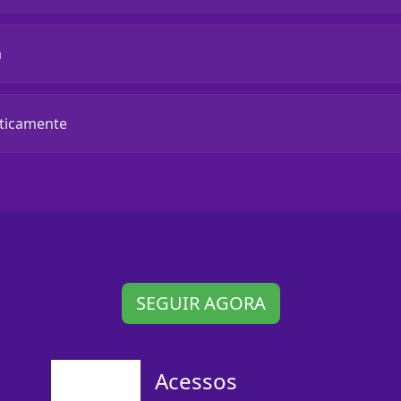
a
aticamente
SEGUIR AGORA
Acessos