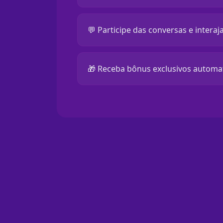
💬 Participe das conversas e interaj
🎁 Receba bônus exclusivos autom