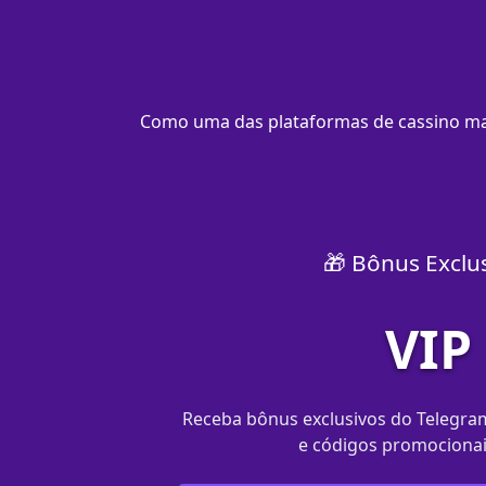
Como uma das plataformas de cassino mai
🎁 Bônus Exclu
VIP
Receba bônus exclusivos do Telegra
e códigos promocionai