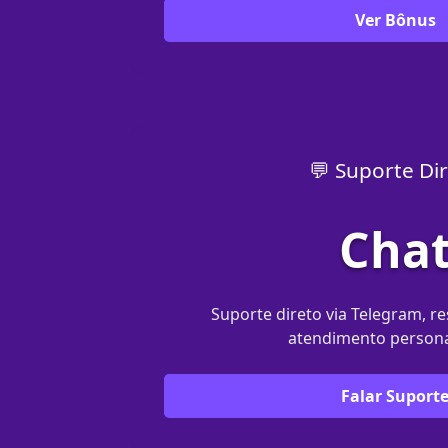
Ver Bônus
💬 Suporte Di
Cha
Suporte direto via Telegram, r
atendimento persona
Falar Suport