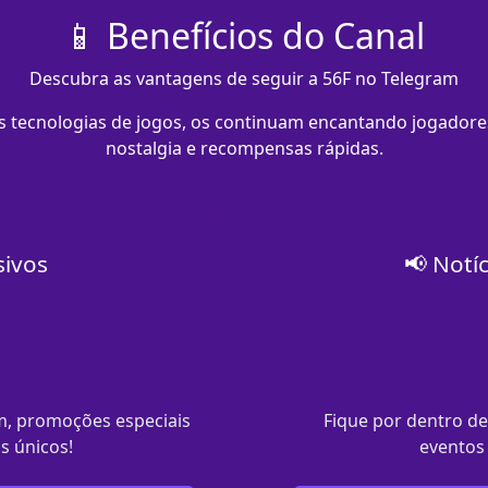
📱 Benefícios do Canal
Descubra as vantagens de seguir a 56F no Telegram
 tecnologias de jogos, os continuam encantando jogadores
nostalgia e recompensas rápidas.
sivos
📢 Notí
m, promoções especiais
Fique por dentro d
s únicos!
eventos