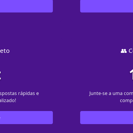
reto
👥 
t
espostas rápidas e
Junte-se a uma com
lizado!
compa
e