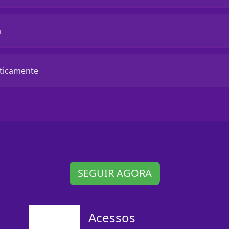
a
aticamente
SEGUIR AGORA
Acessos