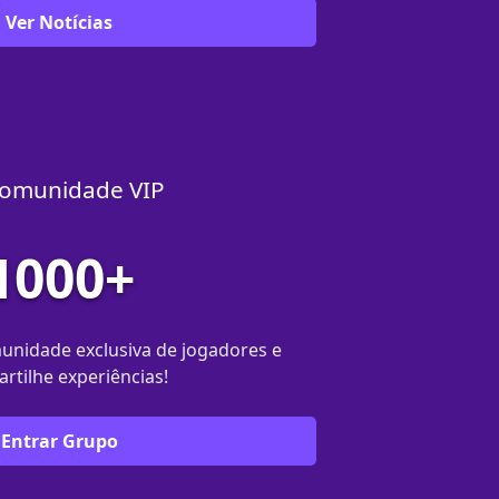
Ver Notícias
Comunidade VIP
1000+
unidade exclusiva de jogadores e
rtilhe experiências!
Entrar Grupo