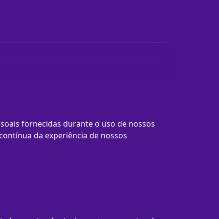
ssoais fornecidas durante o uso de nossos
 contínua da experiência de nossos