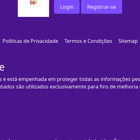
Login
Registrar-se
Políticas de Privacidade
Termos e Condições
Sitemap
de
ios e está empenhada em proteger todas as informações pe
tados são utilizados exclusivamente para fins de melhoria