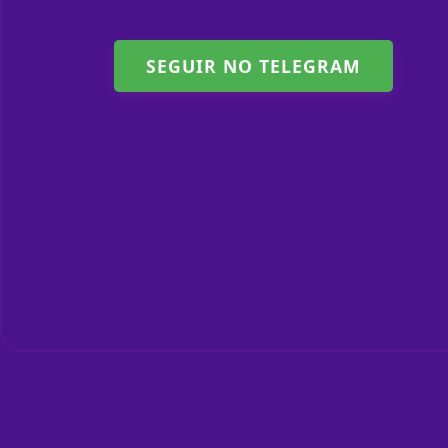
SEGUIR NO TELEGRAM