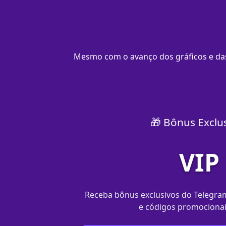
Mesmo com o avanço dos gráficos e das
🎁 Bônus Exclu
VIP
Receba bônus exclusivos do Telegra
e códigos promocionai