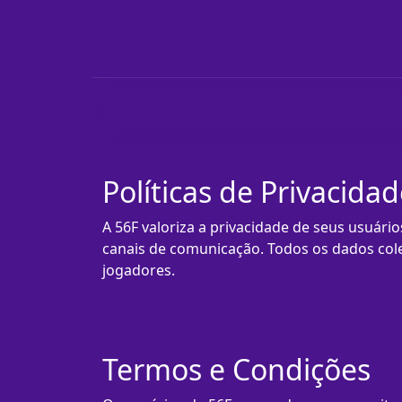
Políticas de Privacida
A 56F valoriza a privacidade de seus usuár
canais de comunicação. Todos os dados cole
jogadores.
Termos e Condições