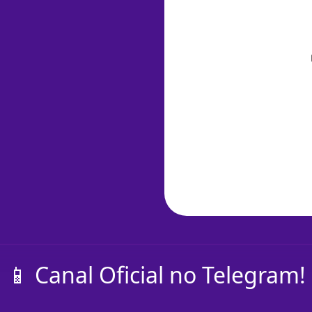
📱 Canal Oficial no Telegram!