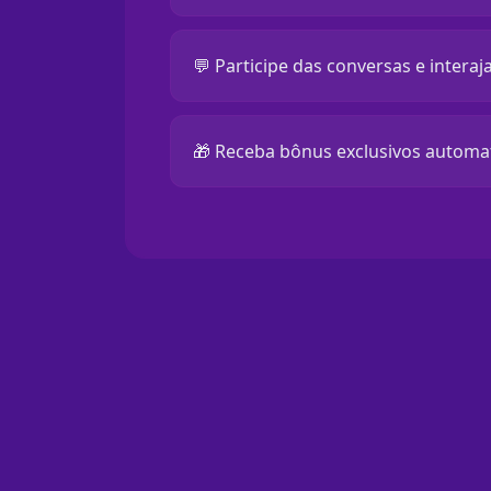
💬 Participe das conversas e interaj
🎁 Receba bônus exclusivos autom