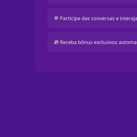
💬 Participe das conversas e interaj
🎁 Receba bônus exclusivos autom