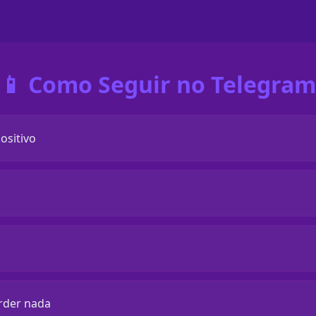
📱 Como Seguir no Telegram
ositivo
erder nada