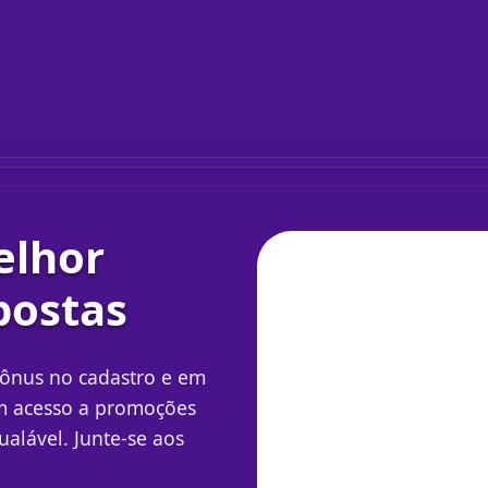
elhor
postas
bônus no cadastro e em
em acesso a promoções
ualável. Junte-se aos