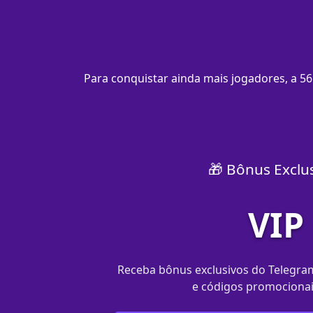
Para conquistar ainda mais jogadores, a 56
🎁 Bônus Exclu
VIP
Receba bônus exclusivos do Telegra
e códigos promocionai