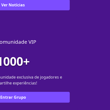
Ver Notícias
Comunidade VIP
1000+
unidade exclusiva de jogadores e
rtilhe experiências!
Entrar Grupo