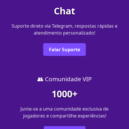
Chat
Suporte direto via Telegram, respostas rápidas e
atendimento personalizado!
Falar Suporte
👥 Comunidade VIP
1000+
Junte-se a uma comunidade exclusiva de
jogadores e compartilhe experiências!