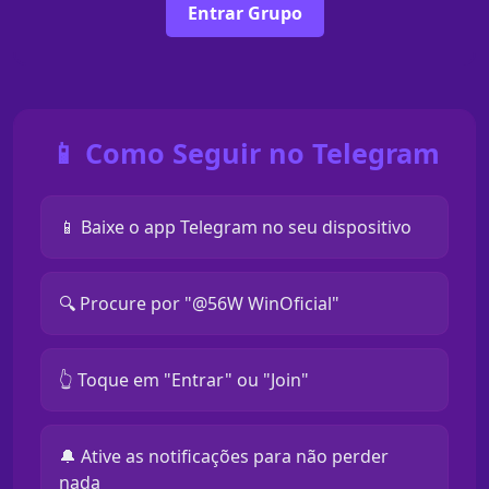
Entrar Grupo
📱 Como Seguir no Telegram
📱 Baixe o app Telegram no seu dispositivo
🔍 Procure por "@56W WinOficial"
👆 Toque em "Entrar" ou "Join"
🔔 Ative as notificações para não perder
nada