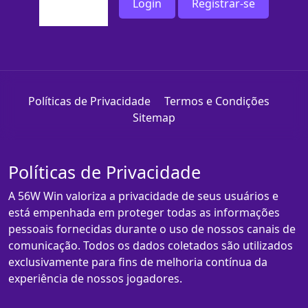
Login
Registrar-se
Políticas de Privacidade
Termos e Condições
Sitemap
Políticas de Privacidade
A 56W Win valoriza a privacidade de seus usuários e
está empenhada em proteger todas as informações
pessoais fornecidas durante o uso de nossos canais de
comunicação. Todos os dados coletados são utilizados
exclusivamente para fins de melhoria contínua da
experiência de nossos jogadores.