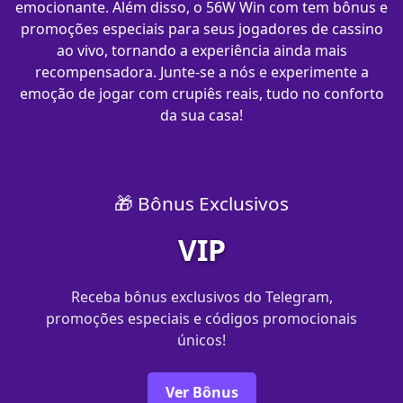
emocionante. Além disso, o 56W Win com​ tem bônus e
promoções especiais para seus jogadores de cassino
ao vivo, tornando a experiência ainda mais
recompensadora. Junte-se a nós e experimente a
emoção de jogar com crupiês reais, tudo no conforto
da sua casa!
🎁 Bônus Exclusivos
VIP
Receba bônus exclusivos do Telegram,
promoções especiais e códigos promocionais
únicos!
Ver Bônus