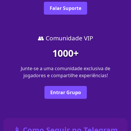
Falar Suporte
👥 Comunidade VIP
1000+
Junte-se a uma comunidade exclusiva de
jogadores e compartilhe experiências!
Entrar Grupo
📱 Como Seguir no Telegram