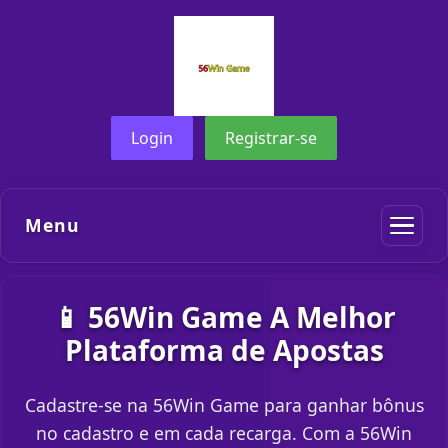
Login
Registrar-se
Menu
📱 56Win Game A Melhor
Plataforma de Apostas
Cadastre-se na 56Win Game para ganhar bônus
no cadastro e em cada recarga. Com a 56Win