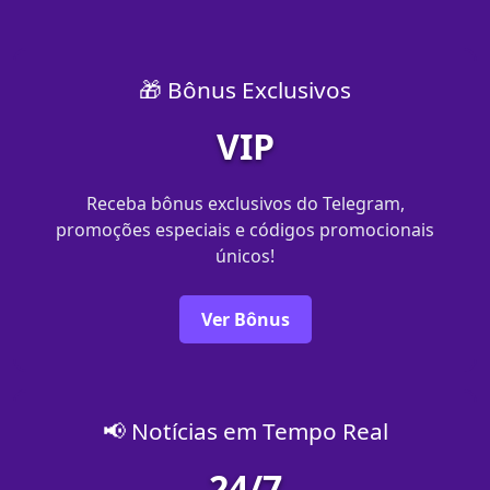
🎁 Bônus Exclusivos
VIP
Receba bônus exclusivos do Telegram,
promoções especiais e códigos promocionais
únicos!
Ver Bônus
📢 Notícias em Tempo Real
24/7