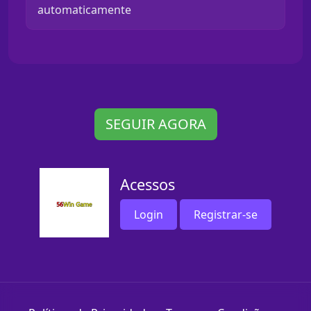
automaticamente
SEGUIR AGORA
Acessos
Login
Registrar-se