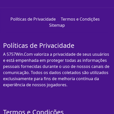
Políticas de Privacidade
Termos e Condições
Sitemap
Políticas de Privacidade
A 5757Win.Com valoriza a privacidade de seus usuários
e está empenhada em proteger todas as informações
pessoais fornecidas durante o uso de nossos canais de
comunicação. Todos os dados coletados são utilizados
exclusivamente para fins de melhoria contínua da
experiência de nossos jogadores.
Termos e Condições