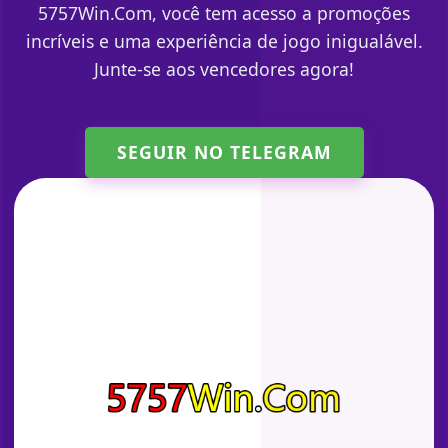
5757Win.Com, você tem acesso a promoções
incríveis e uma experiência de jogo inigualável.
Junte-se aos vencedores agora!
SEGUIR NO TELEGRAM