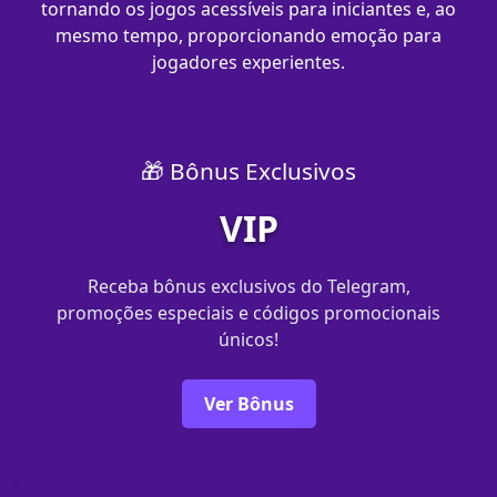
tornando os jogos acessíveis para iniciantes e, ao
mesmo tempo, proporcionando emoção para
jogadores experientes.
🎁 Bônus Exclusivos
VIP
Receba bônus exclusivos do Telegram,
promoções especiais e códigos promocionais
únicos!
Ver Bônus