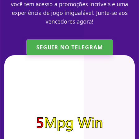
você tem acesso a promoções incríveis e uma
experiência de jogo inigualável. Junte-se aos
vencedores agora!
SEGUIR NO TELEGRAM