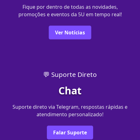
Fique por dentro de todas as novidades,
promoções e eventos da 5U em tempo real!
Ver Notícias
💬 Suporte Direto
Chat
Suporte direto via Telegram, respostas rápidas e
atendimento personalizado!
Falar Suporte