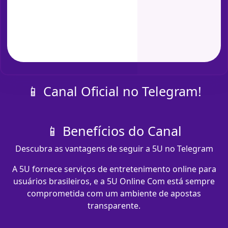
📱 Canal Oficial no Telegram!
📱 Benefícios do Canal
Descubra as vantagens de seguir a 5U no Telegram
A 5U fornece serviços de entretenimento online para
usuários brasileiros, e a 5U Online Com está sempre
comprometida com um ambiente de apostas
transparente.