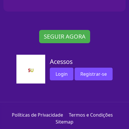
SEGUIR AGORA
Acessos
Login
Registrar-se
Políticas de Privacidade
Termos e Condições
Sitemap