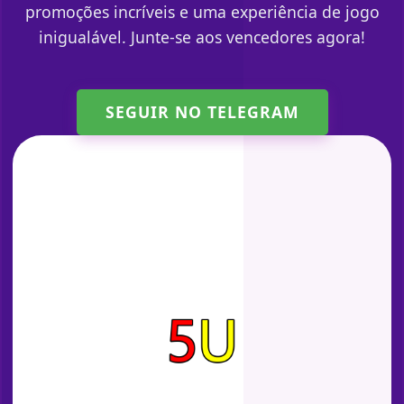
promoções incríveis e uma experiência de jogo
inigualável. Junte-se aos vencedores agora!
SEGUIR NO TELEGRAM