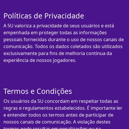
Políticas de Privacidade
A 5U valoriza a privacidade de seus usuários e está
empenhada em proteger todas as informações
pessoais fornecidas durante o uso de nossos canais de
comunicação. Todos os dados coletados são utilizados
exclusivamente para fins de melhoria contínua da
experiência de nossos jogadores.
Termos e Condições
Os usuários da 5U concordam em respeitar todas as
regras e regulamentos estabelecidos. É importante ler
e entender todos os termos antes de participar de
nossos canais de comunicação. A violação destes
termos pode resultar em penalizações ou na