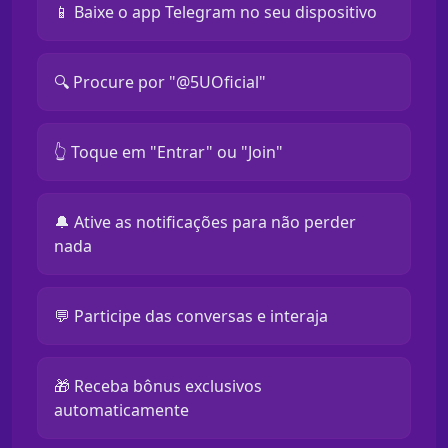
📱 Baixe o app Telegram no seu dispositivo
🔍 Procure por "@5UOficial"
👆 Toque em "Entrar" ou "Join"
🔔 Ative as notificações para não perder
nada
💬 Participe das conversas e interaja
🎁 Receba bônus exclusivos
automaticamente