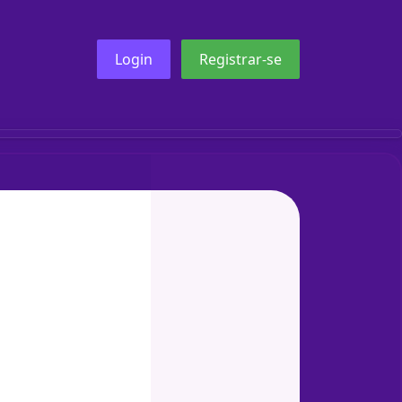
Login
Registrar-se