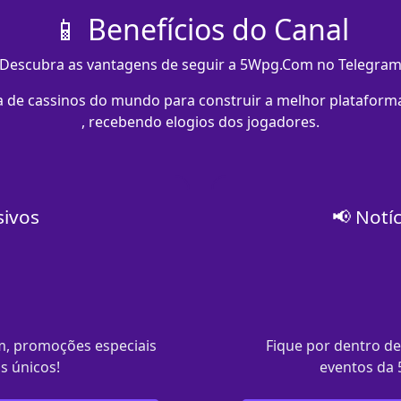
📱 Benefícios do Canal
Descubra as vantagens de seguir a 5Wpg.Com no Telegra
de cassinos do mundo para construir a melhor plataforma 
, recebendo elogios dos jogadores.
sivos
📢 Notí
m, promoções especiais
Fique por dentro d
s únicos!
eventos da