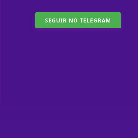
SEGUIR NO TELEGRAM