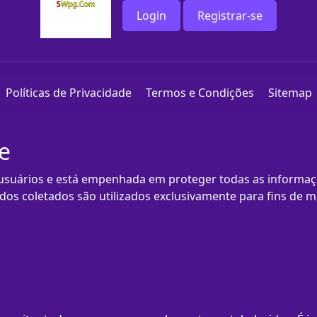
Login
Registrar-se
Políticas de Privacidade
Termos e Condições
Sitemap
de
 usuários e está empenhada em proteger todas as informaç
os coletados são utilizados exclusivamente para fins de m