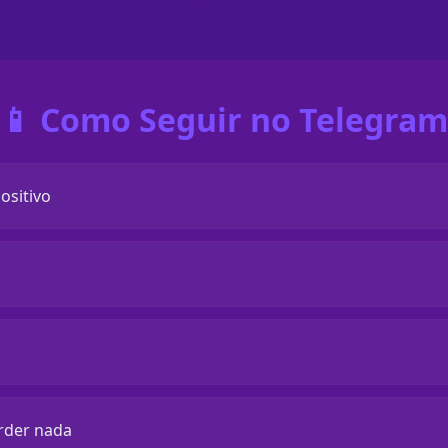
📱 Como Seguir no Telegram
ositivo
"
erder nada