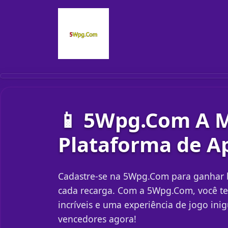
📱 5Wpg.Com A 
Plataforma de A
Cadastre-se na 5Wpg.Com para ganhar 
cada recarga. Com a 5Wpg.Com, você t
incríveis e uma experiência de jogo inig
vencedores agora!