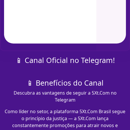
📱 Canal Oficial no Telegram!
📱 Benefícios do Canal
Descubra as vantagens de seguir a 5Xt.Com no
Telegram
Como líder no setor, a plataforma 5Xt.Com Brasil segue
o princípio da justiça — a 5Xt.Com lança
constantemente promoções para atrair novos e