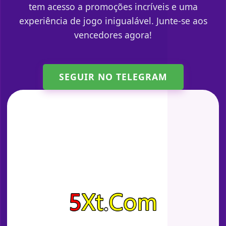
tem acesso a promoções incríveis e uma
experiência de jogo inigualável. Junte-se aos
vencedores agora!
SEGUIR NO TELEGRAM