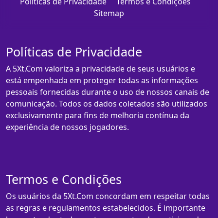
Políticas de Privacidade
Termos e Condições
Sitemap
Políticas de Privacidade
A 5Xt.Com valoriza a privacidade de seus usuários e
está empenhada em proteger todas as informações
pessoais fornecidas durante o uso de nossos canais de
comunicação. Todos os dados coletados são utilizados
exclusivamente para fins de melhoria contínua da
experiência de nossos jogadores.
Termos e Condições
Os usuários da 5Xt.Com concordam em respeitar todas
as regras e regulamentos estabelecidos. É importante