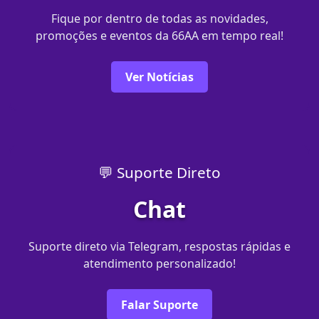
Fique por dentro de todas as novidades,
promoções e eventos da 66AA em tempo real!
Ver Notícias
💬 Suporte Direto
Chat
Suporte direto via Telegram, respostas rápidas e
atendimento personalizado!
Falar Suporte