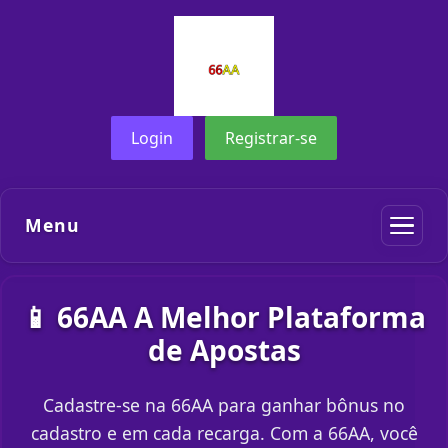
Login
Registrar-se
Menu
📱 66AA A Melhor Plataforma
de Apostas
Cadastre-se na 66AA para ganhar bônus no
cadastro e em cada recarga. Com a 66AA, você