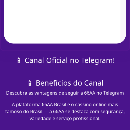
📱 Canal Oficial no Telegram!
📱 Benefícios do Canal
Descubra as vantagens de seguir a 66AA no Telegram
A plataforma 66AA Brasil é o cassino online mais
famoso do Brasil — a 66AA se destaca com segurança,
variedade e serviço profissional.