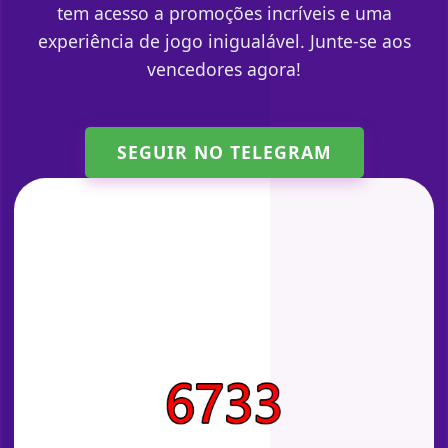
tem acesso a promoções incríveis e uma
experiência de jogo inigualável. Junte-se aos
vencedores agora!
SEGUIR NO TELEGRAM