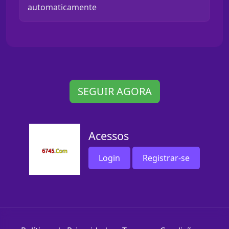
automaticamente
SEGUIR AGORA
Acessos
Login
Registrar-se