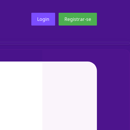
Login
Registrar-se