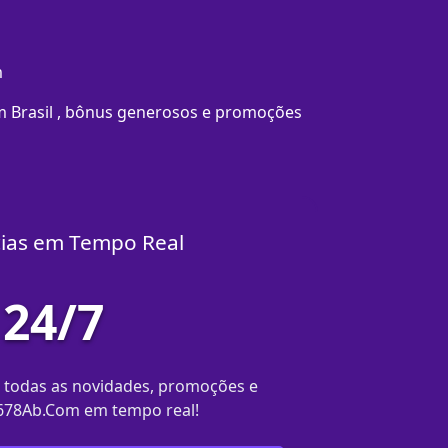
m
m Brasil , bônus generosos e promoções
cias em Tempo Real
24/7
e todas as novidades, promoções e
678Ab.Com em tempo real!