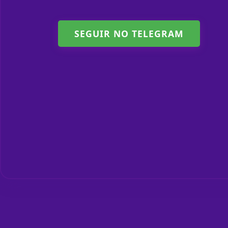
SEGUIR NO TELEGRAM