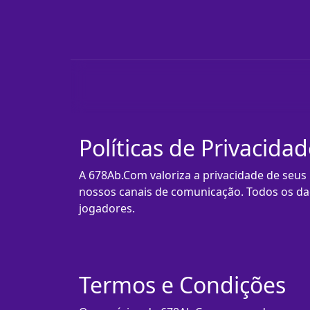
Políticas de Privacida
A 678Ab.Com valoriza a privacidade de seu
nossos canais de comunicação. Todos os dad
jogadores.
Termos e Condições