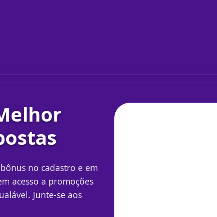
Melhor
postas
 bônus no cadastro e em
tem acesso a promoções
ualável. Junte-se aos