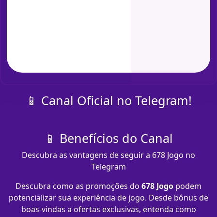
📱 Canal Oficial no Telegram!
📱 Benefícios do Canal
Descubra as vantagens de seguir a 678 Jogo no
Telegram
Descubra como as promoções do
678 Jogo
podem
potencializar sua experiência de jogo. Desde bônus de
boas-vindas a ofertas exclusivas, entenda como