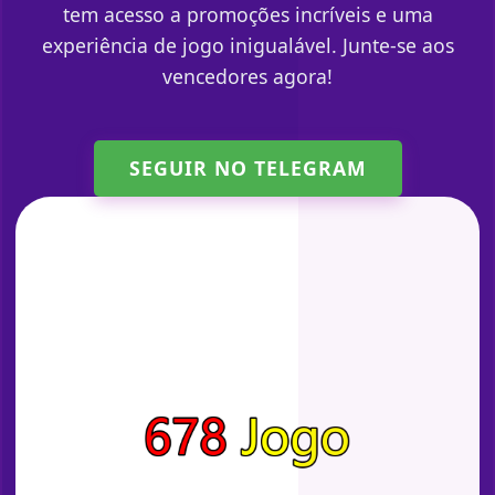
tem acesso a promoções incríveis e uma
experiência de jogo inigualável. Junte-se aos
vencedores agora!
SEGUIR NO TELEGRAM