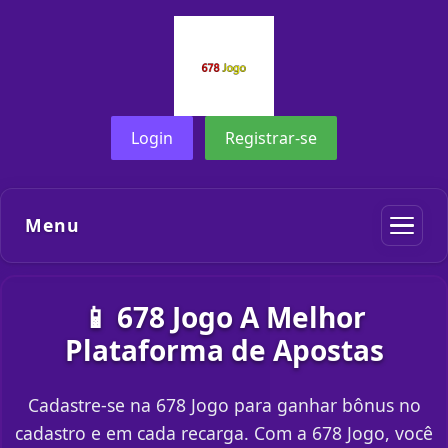
Login
Registrar-se
Menu
📱 678 Jogo A Melhor
Plataforma de Apostas
Cadastre-se na 678 Jogo para ganhar bônus no
cadastro e em cada recarga. Com a 678 Jogo, você