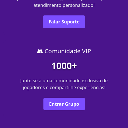
atendimento personalizado!
Falar Suporte
👥 Comunidade VIP
1000+
Junte-se a uma comunidade exclusiva de
jogadores e compartilhe experiências!
Entrar Grupo