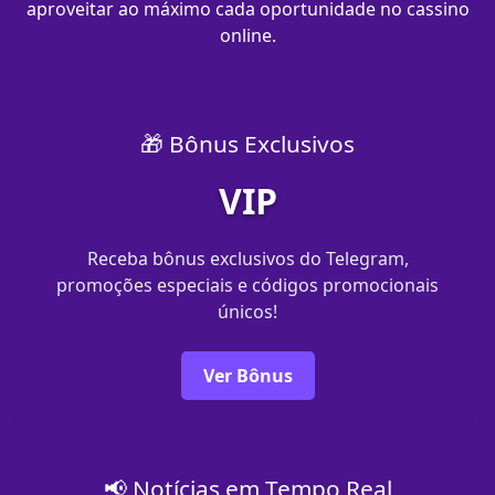
aproveitar ao máximo cada oportunidade no cassino
online.
🎁 Bônus Exclusivos
VIP
Receba bônus exclusivos do Telegram,
promoções especiais e códigos promocionais
únicos!
Ver Bônus
📢 Notícias em Tempo Real