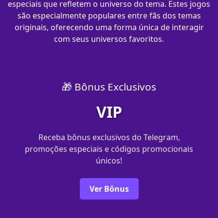
especiais que refletem o universo do tema. Estes jogos
são especialmente populares entre fãs dos temas
originais, oferecendo uma forma única de interagir
com seus universos favoritos.
🎁 Bônus Exclusivos
VIP
Receba bônus exclusivos do Telegram,
promoções especiais e códigos promocionais
únicos!
Ver Bônus