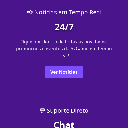
📢 Notícias em Tempo Real
24/7
Fique por dentro de todas as novidades,
promoções e eventos da 67Game em tempo
real!
Ver Notícias
💬 Suporte Direto
Chat