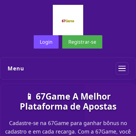
Login
Registrar-se
Menu
📱 67Game A Melhor
Plataforma de Apostas
Cadastre-se na 67Game para ganhar bônus no
cadastro e em cada recarga. Com a 67Game, você