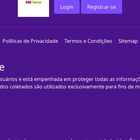
Login
Registrar-se
Políticas de Privacidade
Termos e Condições
Sitemap
de
 usuários e está empenhada em proteger todas as informaçõ
os coletados são utilizados exclusivamente para fins de m