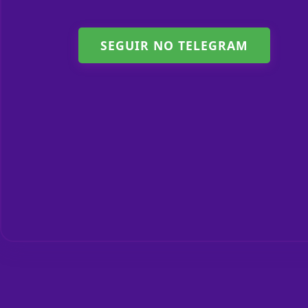
SEGUIR NO TELEGRAM