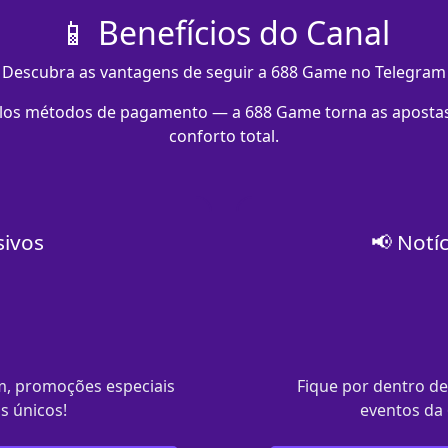
📱 Benefícios do Canal
Descubra as vantagens de seguir a 688 Game no Telegram
iplos métodos de pagamento — a 688 Game torna as aposta
conforto total.
sivos
📢 Notí
m, promoções especiais
Fique por dentro d
s únicos!
eventos da