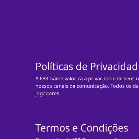
Políticas de Privacida
A 688 Game valoriza a privacidade de seus
nossos canais de comunicação. Todos os dad
jogadores.
Termos e Condições