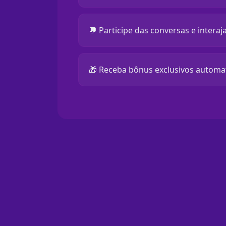
💬 Participe das conversas e interaj
🎁 Receba bônus exclusivos autom