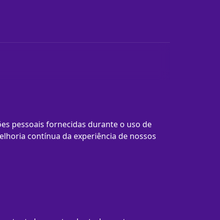
es pessoais fornecidas durante o uso de
elhoria contínua da experiência de nossos