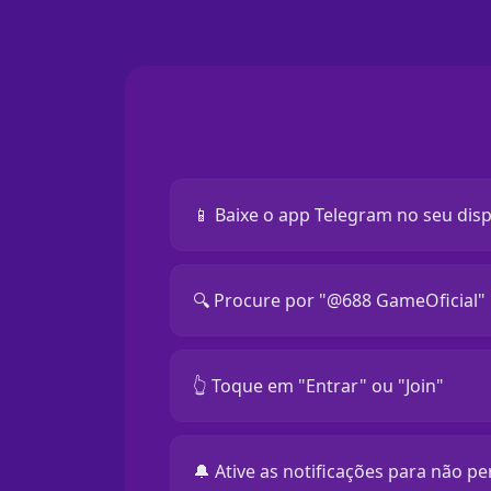
📱 Baixe o app Telegram no seu disp
🔍 Procure por "@688 GameOficial"
👆 Toque em "Entrar" ou "Join"
🔔 Ative as notificações para não p