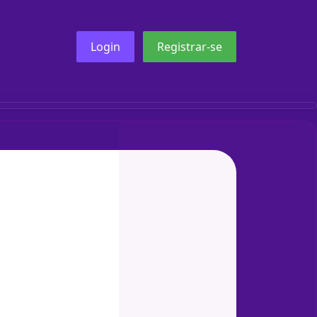
Login
Registrar-se