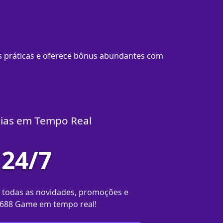
s práticas e oferece bônus abundantes com
cias em Tempo Real
24/7
e todas as novidades, promoções e
 688 Game em tempo real!