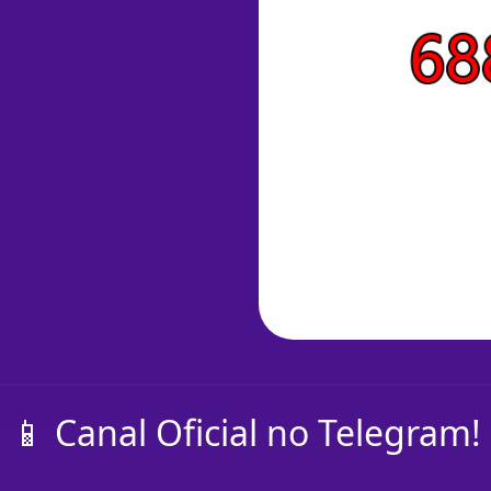
📱 Canal Oficial no Telegram!