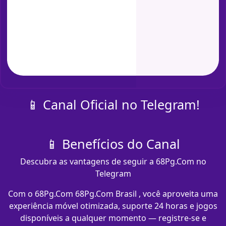
📱 Canal Oficial no Telegram!
📱 Benefícios do Canal
Descubra as vantagens de seguir a 68Pg.Com no
Telegram
Com o 68Pg.Com 68Pg.Com Brasil , você aproveita uma
experiência móvel otimizada, suporte 24 horas e jogos
disponíveis a qualquer momento — registre-se e