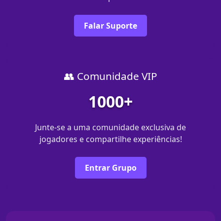
Falar Suporte
👥 Comunidade VIP
1000+
Junte-se a uma comunidade exclusiva de
jogadores e compartilhe experiências!
Entrar Grupo