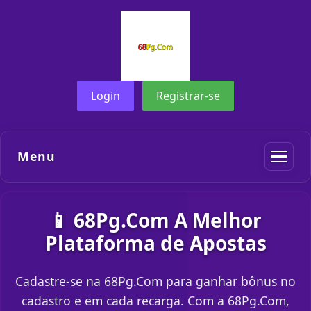
Login
Registrar-se
Menu
📱 68Pg.Com A Melhor
Plataforma de Apostas
Cadastre-se na 68Pg.Com para ganhar bônus no
cadastro e em cada recarga. Com a 68Pg.Com,