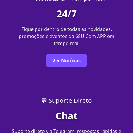
24/7
Fique por dentro de todas as novidades,
promoções e eventos da 68U Com APP em
tempo real!
Ver Notícias
💬 Suporte Direto
Chat
Suporte direto via Telegram, respostas rápidas e