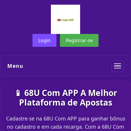
Login
Registrar-se
Menu
📱 68U Com APP A Melhor
Plataforma de Apostas
Cadastre-se na 68U Com APP para ganhar bônus
no cadastro e em cada recarga. Com a 68U Com