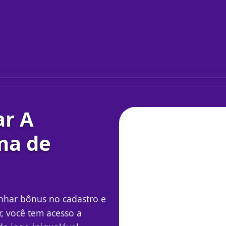
ar A
ma de
nhar bônus no cadastro e
, você tem acesso a