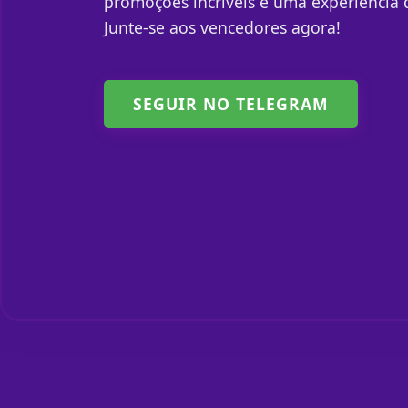
promoções incríveis e uma experiência d
Junte-se aos vencedores agora!
SEGUIR NO TELEGRAM