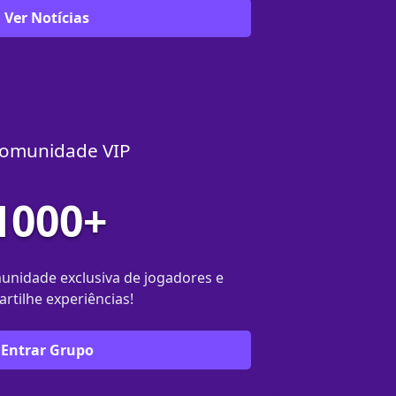
Ver Notícias
Comunidade VIP
1000+
unidade exclusiva de jogadores e
rtilhe experiências!
Entrar Grupo