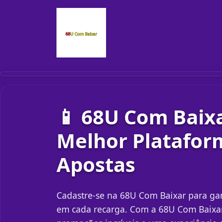
📱 68U Com Baix
Melhor Platafor
Apostas
Cadastre-se na 68U Com Baixar para ga
em cada recarga. Com a 68U Com Baixar