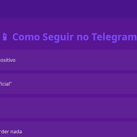
📱 Como Seguir no Telegram
ositivo
cial"
erder nada