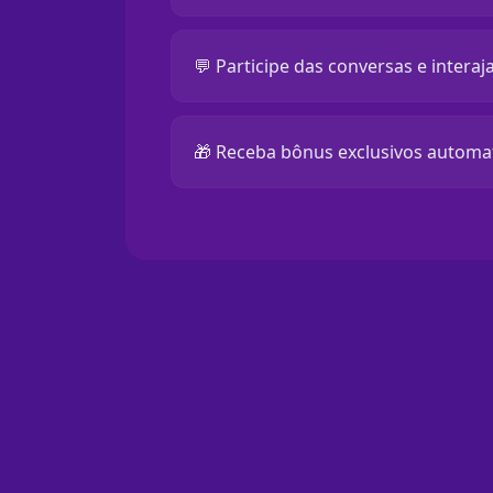
💬 Participe das conversas e interaj
🎁 Receba bônus exclusivos autom