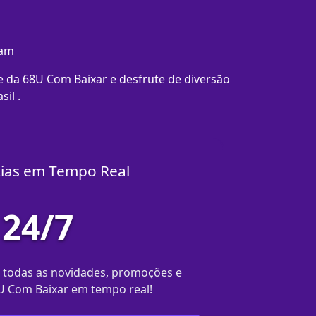
ram
e da 68U Com Baixar e desfrute de diversão
il .
cias em Tempo Real
24/7
e todas as novidades, promoções e
U Com Baixar em tempo real!