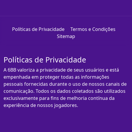
Políticas de Privacidade
Termos e Condições
Sitemap
Políticas de Privacidade
A 6BB valoriza a privacidade de seus usuários e está
empenhada em proteger todas as informações
pessoais fornecidas durante o uso de nossos canais de
comunicação. Todos os dados coletados são utilizados
exclusivamente para fins de melhoria contínua da
experiência de nossos jogadores.