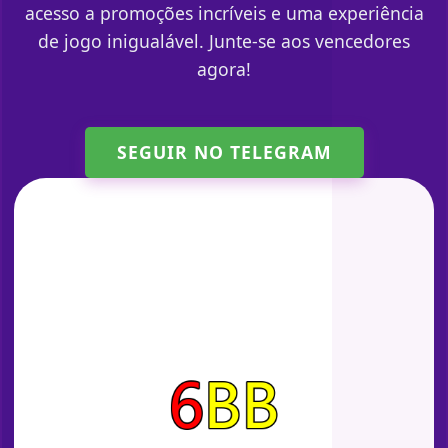
acesso a promoções incríveis e uma experiência
de jogo inigualável. Junte-se aos vencedores
agora!
SEGUIR NO TELEGRAM