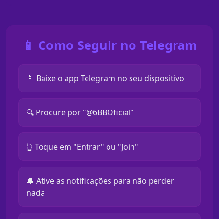
📱 Como Seguir no Telegram
📱 Baixe o app Telegram no seu dispositivo
🔍 Procure por "@6BBOficial"
👆 Toque em "Entrar" ou "Join"
🔔 Ative as notificações para não perder
nada