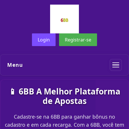
Login
Registrar-se
Menu
📱 6BB A Melhor Plataforma
de Apostas
Cadastre-se na 6BB para ganhar bônus no
cadastro e em cada recarga. Com a 6BB, você tem