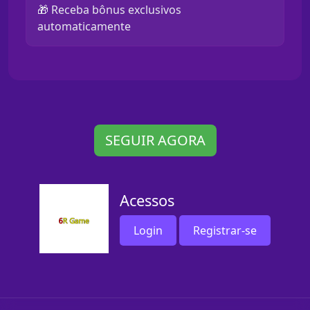
🎁 Receba bônus exclusivos
automaticamente
SEGUIR AGORA
Acessos
Login
Registrar-se