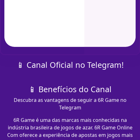
📱 Canal Oficial no Telegram!
📱 Benefícios do Canal
Descubra as vantagens de seguir a 6R Game no
Telegram
6R Game é uma das marcas mais conhecidas na
indústria brasileira de jogos de azar. 6R Game Online
Com oferece a experiência de apostas em jogos mais