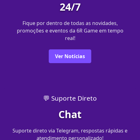
24/7
Fique por dentro de todas as novidades,
promoções e eventos da 6R Game em tempo
real!
Ver Notícias
💬 Suporte Direto
Chat
Suporte direto via Telegram, respostas rápidas e
atendimento personalizado!