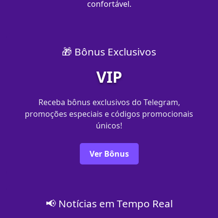
confortável.
🎁 Bônus Exclusivos
VIP
Receba bônus exclusivos do Telegram,
promoções especiais e códigos promocionais
únicos!
Ver Bônus
📢 Notícias em Tempo Real